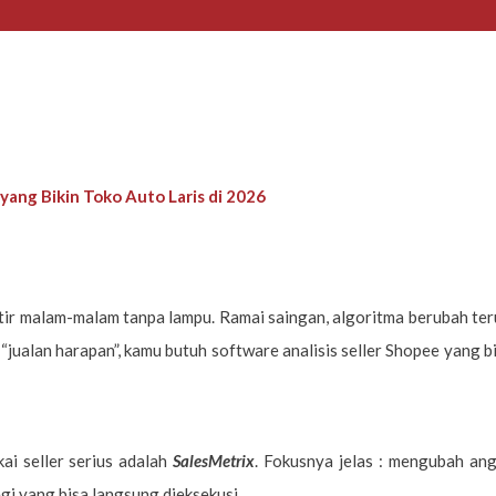
 yang Bikin Toko Auto Laris di 2026
etir malam-malam tanpa lampu. Ramai saingan, algoritma berubah ter
 “jualan harapan”, kamu butuh software analisis seller Shopee yang b
ai seller serius adalah
SalesMetrix
. Fokusnya jelas : mengubah an
egi yang bisa langsung dieksekusi.