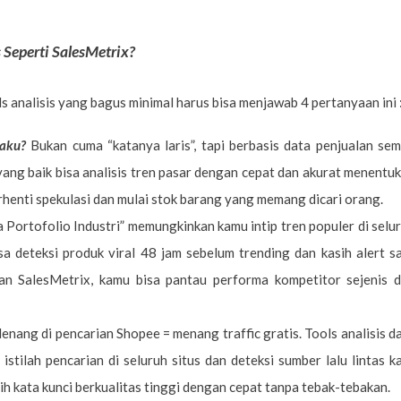
 Seperti SalesMetrix?
 analisis yang bagus minimal harus bisa menjawab 4 pertanyaan ini 
Laku?
Bukan cuma “katanya laris”, tapi berbasis data penjualan se
yang baik bisa analisis tren pasar dengan cepat dan akurat menentu
rhenti spekulasi dan mulai stok barang yang memang dicari orang.
a Portofolio Industri” memungkinkan kamu intip tren populer di selu
sa deteksi produk viral 48 jam sebelum trending dan kasih alert s
n SalesMetrix, kamu bisa pantau performa kompetitor sejenis 
enang di pencarian Shopee = menang traffic gratis. Tools analisis d
istilah pencarian di seluruh situs dan deteksi sumber lalu lintas k
lih kata kunci berkualitas tinggi dengan cepat tanpa tebak-tebakan.