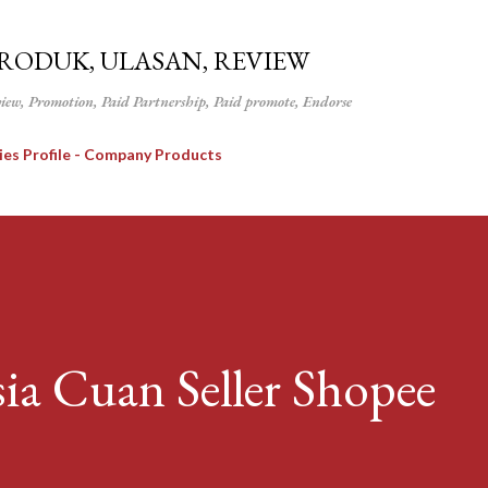
Langsung ke konten utama
PRODUK, ULASAN, REVIEW
view, Promotion, Paid Partnership, Paid promote, Endorse
ies Profile - Company Products
ia Cuan Seller Shopee