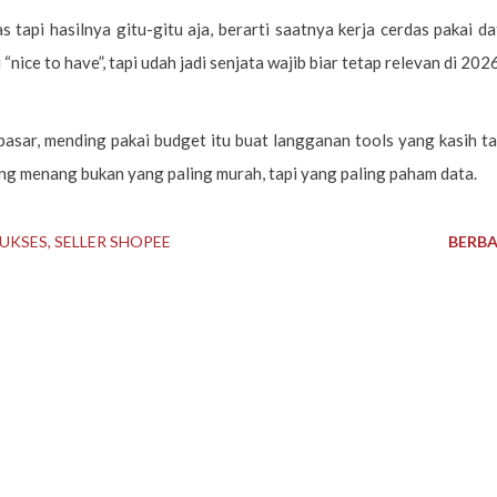
s tapi hasilnya gitu-gitu aja, berarti saatnya kerja cerdas pakai da
 “nice to have”, tapi udah jadi senjata wajib biar tetap relevan di 2026
pasar, mending pakai budget itu buat langganan tools yang kasih t
ng menang bukan yang paling murah, tapi yang paling paham data.
SUKSES
SELLER SHOPEE
BERBA