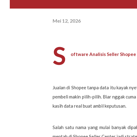
Mei 12, 2026
S
oftware Analisis Seller Shopee
Jualan di Shopee tanpa data itu kayak ny
pembeli makin pilih-pilih. Biar nggak cuma
kasih data real buat ambil keputusan.
Salah satu nama yang mulai banyak dipak
mentah di Shopee Seller Center jadi strat