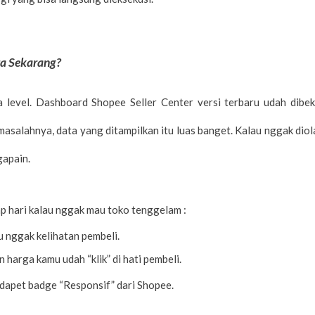
ta Sekarang?
evel. Dashboard Shopee Seller Center versi terbaru udah dibek
i masalahnya, data yang ditampilkan itu luas banget. Kalau nggak diol
gapain.
iap hari kalau nggak mau toko tenggelam :
u nggak kelihatan pembeli.
n harga kamu udah “klik” di hati pembeli.
 dapet badge “Responsif” dari Shopee.