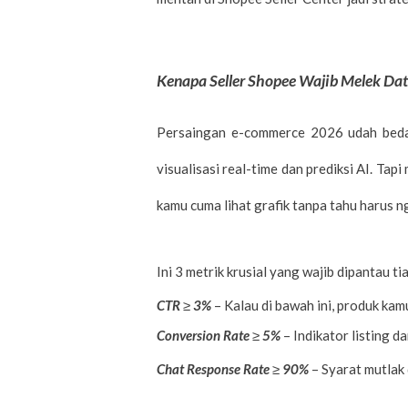
Kenapa Seller Shopee Wajib Melek Da
Persaingan e-commerce 2026 udah beda l
visualisasi real-time dan prediksi AI. Tap
kamu cuma lihat grafik tanpa tahu harus n
Ini 3 metrik krusial yang wajib dipantau t
CTR ≥ 3%
– Kalau di bawah ini, produk kam
Conversion Rate ≥ 5%
– Indikator listing da
Chat Response Rate ≥ 90%
– Syarat mutlak