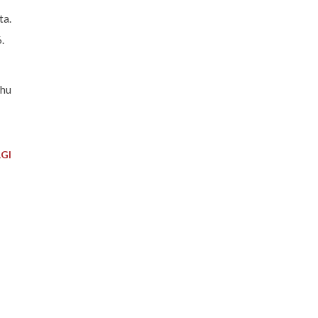
ta.
.
ahu
GI