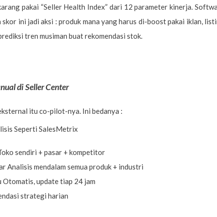
arang pakai “Seller Health Index” dari 12 parameter kinerja. Softw
or ini jadi aksi : produk mana yang harus di-boost pakai iklan, list
rediksi tren musiman buat rekomendasi stok.
ual di Seller Center
eksternal itu co-pilot-nya. Ini bedanya :
isis Seperti SalesMetrix
oko sendiri + pasar + kompetitor
r Analisis mendalam semua produk + industri
 Otomatis, update tiap 24 jam
ndasi strategi harian