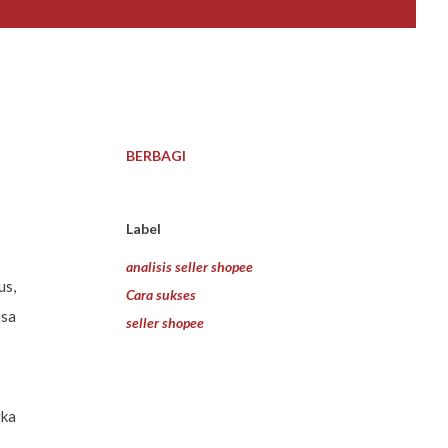
BERBAGI
Label
analisis seller shopee
us,
Cara sukses
isa
seller shopee
gka