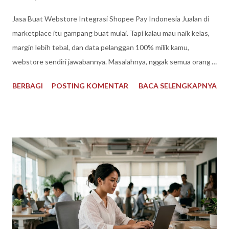
Jasa Buat Webstore Integrasi Shopee Pay Indonesia Jualan di
marketplace itu gampang buat mulai. Tapi kalau mau naik kelas,
margin lebih tebal, dan data pelanggan 100% milik kamu,
webstore sendiri jawabannya. Masalahnya, nggak semua orang
ngerti coding, hosting, apalagi desain yang konversi. Di sinilah
BERBAGI
POSTING KOMENTAR
BACA SELENGKAPNYA
jasa pembuatan webstore Indonesia jadi jalan pintasnya. Kenapa
Webstore Sendiri Masih Relevan di Tengah Gempuran
Marketplace? Shopee, Tokopedia, TikTok Shop memang traffic-
nya gila. Tapi ada 3 harga yang kamu bayar: biaya admin, perang
harga, dan ketergantungan algoritma. Webstore itu kayak punya
ruko di jalan utama digital. Nggak ada potongan 5-8% tiap
transaksi, kamu bebas atur promo, dan yang paling penting:
email, nomor WA, riwayat belanja pelanggan semua nyimpen di
kamu. Buat retargeting dan jualan produk baru, ini aset yang
nggak bisa dibeli di marketplace. Plus, pembeli Indonesia