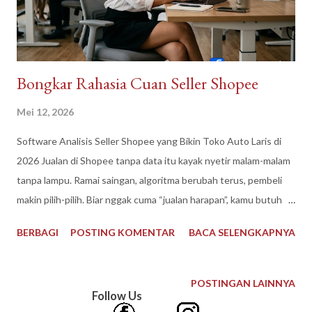
sekarang makin percaya sama brand yang punya website resmi.
Rasanya lebih “nyata” dan aman buat transa...
Bongkar Rahasia Cuan Seller Shopee
Mei 12, 2026
Software Analisis Seller Shopee yang Bikin Toko Auto Laris di
2026 Jualan di Shopee tanpa data itu kayak nyetir malam-malam
tanpa lampu. Ramai saingan, algoritma berubah terus, pembeli
makin pilih-pilih. Biar nggak cuma “jualan harapan”, kamu butuh
software analisis seller Shopee yang bisa kasih data real buat
BERBAGI
POSTING KOMENTAR
BACA SELENGKAPNYA
ambil keputusan. Salah satu nama yang mulai banyak dipakai
seller serius adalah SalesMetrix . Fokusnya jelas : mengubah
angka mentah di Shopee Seller Center jadi strategi yang bisa
POSTINGAN LAINNYA
Follow Us
langsung dieksekusi. Kenapa Seller Shopee Wajib Melek Data