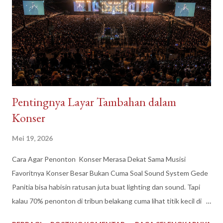
n
Pentingnya Layar Tambahan dalam
Konser
Mei 19, 2026
Cara Agar Penonton Konser Merasa Dekat Sama Musisi
Favoritnya Konser Besar Bukan Cuma Soal Sound System Gede
Panitia bisa habisin ratusan juta buat lighting dan sound. Tapi
kalau 70% penonton di tribun belakang cuma lihat titik kecil di
panggung, pengalaman nontonnya langsung turun 50%.