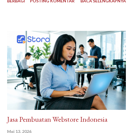
BERBAGI
POSTING KOMENTAR
BACA SELENGKAPNYA
Masalahnya sederhana: mata manusia nggak bisa zoom. Jarak 80
meter dari panggung bikin ekspresi penyanyi, aksi gitaris, sampai
visual stage design jadi nggak kelihatan. Yang ada cuma kepala-
kepala orang di depan. Makanya layar proyektor tambahan
sekarang jadi standar di konser skala besar. Bukan buat gaya-
gayaan, tapi biar semua orang dapat pengalaman yang adil. Bikin
Penonton Jauh Merasa Dekat Tugas utama layar tambahan
bukan gantiin panggung. Fungsinya jadi “mata kedua” buat
penonton yang duduk jauh. Close-up wajah penyanyi pas nyanyi
bagian chorus, tangan drummer yang lagi solo, atau momen
crowd interaction—semua itu ditangkap kamera live dan
ditayangin ke layar besar di kiri-kanan panggung. ...
Jasa Pembuatan Webstore Indonesia
Mei 13, 2026