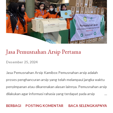
n
Jasa Pemusnahan Arsip Pertama
Desember 25, 2024
Jasa Pemusnahan Arsip Kamibox Pemusnahan arsip adalah
proses penghancuran arsip yang telah melampaui jangka waktu
penyimpanan atau dikarenakan alasan lainnya. Pemusnahan arsip
dilakukan agar informasi rahasia yang terdapat pada arsip
tersebut tidak disalahgunakan oleh pihak yang tidak
BERBAGI
POSTING KOMENTAR
BACA SELENGKAPNYA
bertanggung jawab. Pemusnahan Arsip dilakukan dengan