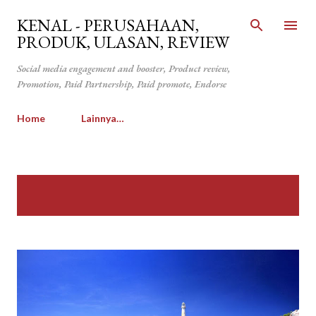
Langsung ke konten utama
KENAL - PERUSAHAAN,
PRODUK, ULASAN, REVIEW
Social media engagement and booster, Product review,
Promotion, Paid Partnership, Paid promote, Endorse
Home
Lainnya…
P
Menampilkan postingan
TUNJUKKAN SEMUA
o
dari November, 2021
s
t
i
n
g
a