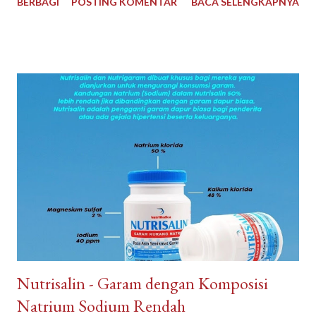
BERBAGI
POSTING KOMENTAR
BACA SELENGKAPNYA
Professional Photographer. Tersedia pula fasilitas Rental Mobil
(Include Driver as Guide), Tour Guide berbahasa asing, sewa
sepedamotor, sewa perlengkapan diving, snorkeling dan Boat
Tradisional dengan harga murah. Jabejabe Holiday dipercaya baik
oleh semua vendor atau relasi yang telah bekerjasama ; PO,
Hotel, Restoran, Destinasi Wisata dan Travel Agency. Jabejabe
Holiday memastikan Wisatawan dipandu Professional Tour
Guide lokal Belitong saat mengeksplor budaya dan pesona
Negeri Laskar Pelangi lebih dalam. Untuk dokumentasi liburan,
Jabejabe Holiday juga menyewakan beberapa alat dokumentasi
Drone, DSLR, dan GoPro. JabeJabe Holiday sudah dikenal terbaik
dalam paket tour Belitung atau paket wisata Bel...
Nutrisalin - Garam dengan Komposisi
Natrium Sodium Rendah