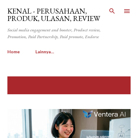
Langsung ke konten utama
KENAL - PERUSAHAAN,
PRODUK, ULASAN, REVIEW
Social media engagement and booster, Product review,
Promotion, Paid Partnership, Paid promote, Endorse
Home
Lainnya…
P
Menampilkan postingan
TUNJUKKAN SEMUA
o
dari Juli, 2026
s
t
i
n
g
a