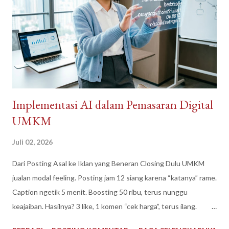
n
Implementasi AI dalam Pemasaran Digital
UMKM
Juli 02, 2026
Dari Posting Asal ke Iklan yang Beneran Closing Dulu UMKM
jualan modal feeling. Posting jam 12 siang karena “katanya” rame.
Caption ngetik 5 menit. Boosting 50 ribu, terus nunggu
keajaiban. Hasilnya? 3 like, 1 komen “cek harga”, terus ilang.
Sekarang beda. AI udah jadi tim marketing gratisan yang bisa