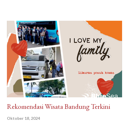
Dengan Kamibox, Anda memiliki rasa yakin bahwa sampah daur
ulang Anda akan dikelola secara bertanggung jawab, dan Anda
sudah mengambil bagian untuk menciptakan lingkungan yang
lebih bersih dan sehat untuk generasi mendatang. Misi
Komitmen kami untuk membantu masyarakat dalam mengelola
dan mengatasi masalah sampah mereka, dengan menyediakan
layanan pengelolaan sampah yang terbaik dan mendukung
ekonomi sirkular yang berkelanjutan untuk meningkatkan
kesejahteraan masyarakat. Sebagai perusahaan pengelolaan
sampah yang memiliki tim yang berpengalaman 20 tahun lebih,
kami tidak hanya menyediakan layanan pengelolaan sampah yang
prima namun juga berupaya un...
Rekomendasi Wisata Bandung Terkini
Oktober 18, 2024