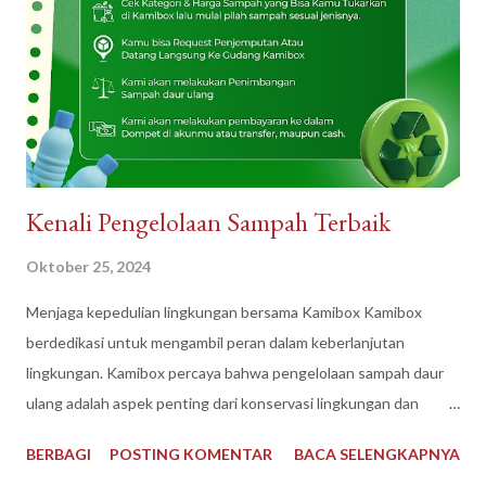
n
Kenali Pengelolaan Sampah Terbaik
Oktober 25, 2024
Menjaga kepedulian lingkungan bersama Kamibox Kamibox
berdedikasi untuk mengambil peran dalam keberlanjutan
lingkungan. Kamibox percaya bahwa pengelolaan sampah daur
ulang adalah aspek penting dari konservasi lingkungan dan
bekerja tanpa lelah untuk memastikan bahwa sampah daur ulang
BERBAGI
POSTING KOMENTAR
BACA SELENGKAPNYA
dikelola kembali dengan cara yang aman dan berkelanjutan.