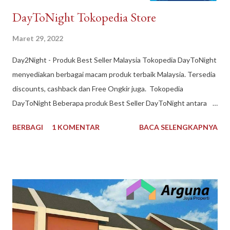
DayToNight Tokopedia Store
Maret 29, 2022
Day2Night - Produk Best Seller Malaysia Tokopedia DayToNight
menyediakan berbagai macam produk terbaik Malaysia. Tersedia
discounts, cashback dan Free Ongkir juga. Tokopedia
DayToNight Beberapa produk Best Seller DayToNight antara
lain Susu Nespray Malaysia, Oldtown Classic Malaysia, Milo
BERBAGI
1 KOMENTAR
BACA SELENGKAPNYA
Malaysia 1 kg, Maggi Kari Malaysia , Anlene Gold Malaysia.
Sekarang gak harus ke Malaysia dulu buat kulineran makanan
minuman produk Malaysia. Brand ternama Malaysia yang sudah
tidak asing lagi bagi kita tersedia di DayToNight. Proses
pengiriman juga cepat, pengemasan aman, tersedia banyak
pilihan kurir pengiriman dan ada subsidi free ongkir. Melayani
pengiriman seluruh Indonesia. Pembayaran mudah bisa dengan