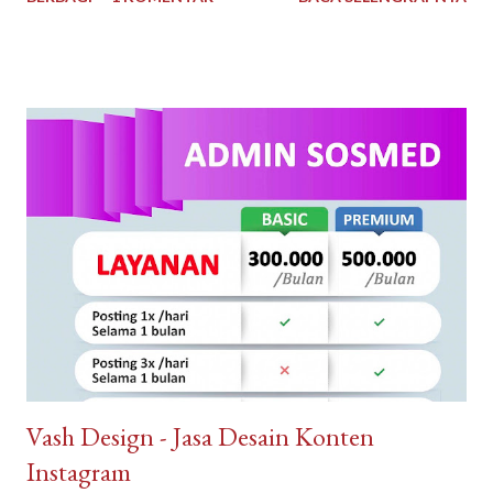
tahun kami telah dikenal sebagai Pengembang Real Estate
teratas. Arguna Jaya Properti Jika Anda sedang mencari
perumahan ideal untuk Anda tempati, di sini lah tempatnya.
Dengan pengalaman bertahun-tahun, kami memiliki keahlian dan
keinginan untuk mewujudkan Impian anda. Menggunakan bahan
berkualitas dan tenaga ahli dan konstan terbaik. Arguna Jaya
Properti juga sangat dikenal dengan sebutan Arguna
Sindangpanon, rumah murah Bandung , rumah modern terbaik.
Arguna Jaya Properti Jl. Citeureup, Sindangpanon, Kec.
Banjaran, Bandung, Jawa Barat 40377
Vash Design - Jasa Desain Konten
Instagram