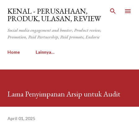
Langsung ke konten utama
KENAL - PERUSAHAAN,
PRODUK, ULASAN, REVIEW
Social media engagement and booster, Product review,
Promotion, Paid Partnership, Paid promote, Endorse
Home
Lainnya…
Lama Penyimpanan Arsip untuk Audit
April 01, 2025