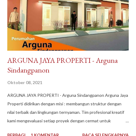
Gopay, Ovo, juga opsi transfer bank maupun melalui
convenience store seperti Indomaret dan Alfamart. Reputasi
toko juga terpercaya, banyak testimoni review bintang 5.
Pelayanan bagus, produk bagus. Recommended banget
DayToNight Tokopedia, Tarakan - Indonesia #daytonight #da...
​ARGUNA JAYA PROPERTI - Arguna
Sindangpanon
Oktober 08, 2021
​ARGUNA JAYA PROPERTI - Arguna Sindangpanon Arguna Jaya
Properti didirikan dengan misi : membangun struktur dengan
nilai terbaik dan lingkungan ternyaman. Tim profesional kreatif
kami mengevaluasi setiap proyek dengan cermat untuk
mematuhi kendala keuangan dan waktu, dan selama bertahun-
BERBAGI
1 KOMENTAR
BACA SELENGKAPNYA