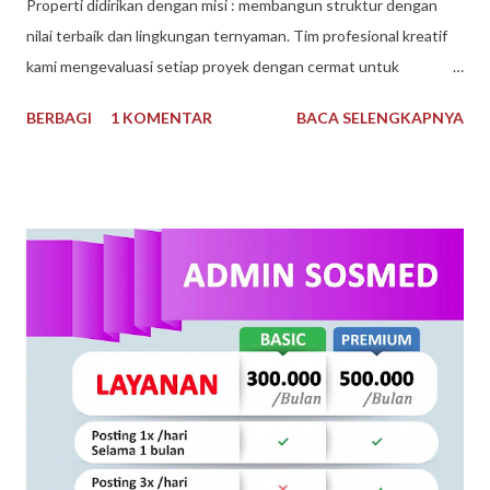
Properti didirikan dengan misi : membangun struktur dengan
nilai terbaik dan lingkungan ternyaman. Tim profesional kreatif
kami mengevaluasi setiap proyek dengan cermat untuk
mematuhi kendala keuangan dan waktu, dan selama bertahun-
BERBAGI
1 KOMENTAR
BACA SELENGKAPNYA
tahun kami telah dikenal sebagai Pengembang Real Estate
teratas. Arguna Jaya Properti Jika Anda sedang mencari
perumahan ideal untuk Anda tempati, di sini lah tempatnya.
Dengan pengalaman bertahun-tahun, kami memiliki keahlian dan
keinginan untuk mewujudkan Impian anda. Menggunakan bahan
berkualitas dan tenaga ahli dan konstan terbaik. Arguna Jaya
Properti juga sangat dikenal dengan sebutan Arguna
Sindangpanon, rumah murah Bandung , rumah modern terbaik.
Arguna Jaya Properti Jl. Citeureup, Sindangpanon, Kec.
Banjaran, Bandung, Jawa Barat 40377