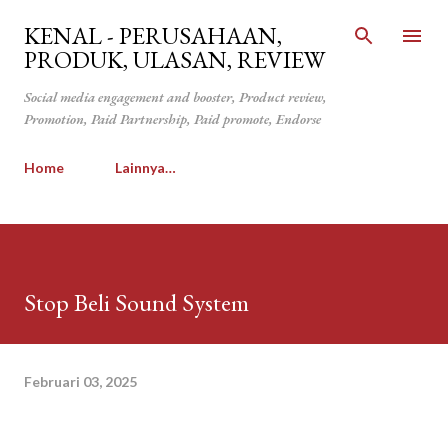
Langsung ke konten utama
KENAL - PERUSAHAAN,
PRODUK, ULASAN, REVIEW
Social media engagement and booster, Product review,
Promotion, Paid Partnership, Paid promote, Endorse
Home
Lainnya…
Stop Beli Sound System
Februari 03, 2025