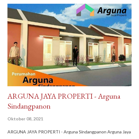
tidak asing lagi bagi kita tersedia di DayToNight. Proses
pengiriman juga cepat, pengemasan aman, tersedia banyak
pilihan kurir pengiriman dan ada subsidi free ongkir. Melayani
pengiriman seluruh Indonesia. Pembayaran mudah bisa dengan
Gopay, Ovo, juga opsi transfer bank maupun melalui
convenience store seperti Indomaret dan Alfamart. Reputasi
toko juga terpercaya, banyak testimoni review bintang 5.
Pelayanan bagus, produk bagus. Recommended banget
DayToNight Tokopedia, Tarakan - Indonesia #daytonight #da...
​ARGUNA JAYA PROPERTI - Arguna
Sindangpanon
Oktober 08, 2021
​ARGUNA JAYA PROPERTI - Arguna Sindangpanon Arguna Jaya