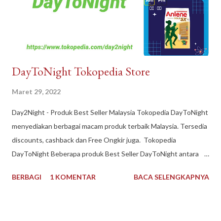
DayToNight Tokopedia Store
Maret 29, 2022
Day2Night - Produk Best Seller Malaysia Tokopedia DayToNight
menyediakan berbagai macam produk terbaik Malaysia. Tersedia
discounts, cashback dan Free Ongkir juga. Tokopedia
DayToNight Beberapa produk Best Seller DayToNight antara
lain Susu Nespray Malaysia, Oldtown Classic Malaysia, Milo
BERBAGI
1 KOMENTAR
BACA SELENGKAPNYA
Malaysia 1 kg, Maggi Kari Malaysia , Anlene Gold Malaysia.
Sekarang gak harus ke Malaysia dulu buat kulineran makanan
minuman produk Malaysia. Brand ternama Malaysia yang sudah