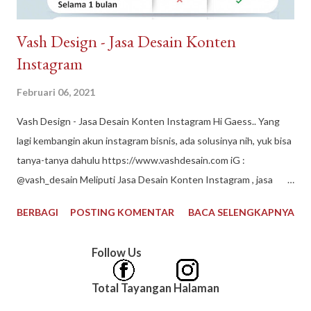
Vash Design - Jasa Desain Konten
Instagram
Februari 06, 2021
Vash Design - Jasa Desain Konten Instagram Hi Gaess.. Yang
lagi kembangin akun instagram bisnis, ada solusinya nih, yuk bisa
tanya-tanya dahulu https://www.vashdesain.com iG :
@vash_desain Meliputi Jasa Desain Konten Instagram , jasa
desain grafis, jasa edit foto, jasa desain logo, jasa layout buku
BERBAGI
POSTING KOMENTAR
BACA SELENGKAPNYA
#vashdesain #jasadesainkonteninstagram #jasadesaingrafis
#jasaeditfoto #jasadesainlogo #jasalayoutbukumurah
Follow Us
#contentcreator #jasadesain #editfoto #desainlogo #vector
#logousaha #buatlogo #desaingrafis #desaincover
Total Tayangan Halaman