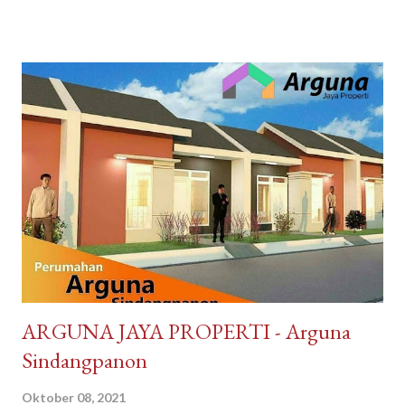
Sekarang gak harus ke Malaysia dulu buat kulineran makanan
minuman produk Malaysia. Brand ternama Malaysia yang sudah
tidak asing lagi bagi kita tersedia di DayToNight. Proses
pengiriman juga cepat, pengemasan aman, tersedia banyak
pilihan kurir pengiriman dan ada subsidi free ongkir. Melayani
pengiriman seluruh Indonesia. Pembayaran mudah bisa dengan
Gopay, Ovo, juga opsi transfer bank maupun melalui
convenience store seperti Indomaret dan Alfamart. Reputasi
toko juga terpercaya, banyak testimoni review bintang 5.
Pelayanan bagus, produk bagus. Recommended banget
DayToNight Tokopedia, Tarakan - Indonesia #daytonight #da...
​ARGUNA JAYA PROPERTI - Arguna
Sindangpanon
Oktober 08, 2021