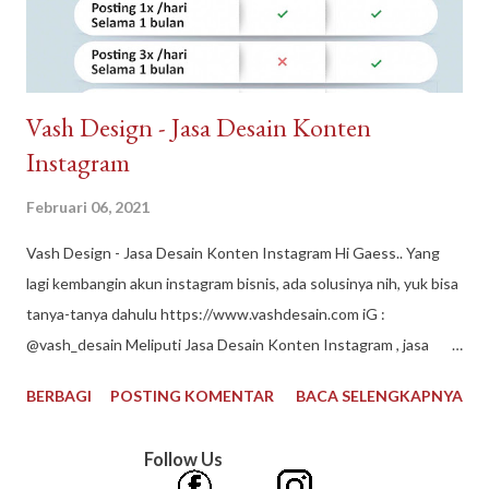
Vash Design - Jasa Desain Konten
Instagram
Februari 06, 2021
Vash Design - Jasa Desain Konten Instagram Hi Gaess.. Yang
lagi kembangin akun instagram bisnis, ada solusinya nih, yuk bisa
tanya-tanya dahulu https://www.vashdesain.com iG :
@vash_desain Meliputi Jasa Desain Konten Instagram , jasa
desain grafis, jasa edit foto, jasa desain logo, jasa layout buku
BERBAGI
POSTING KOMENTAR
BACA SELENGKAPNYA
#vashdesain #jasadesainkonteninstagram #jasadesaingrafis
#jasaeditfoto #jasadesainlogo #jasalayoutbukumurah
Follow Us
#contentcreator #jasadesain #editfoto #desainlogo #vector