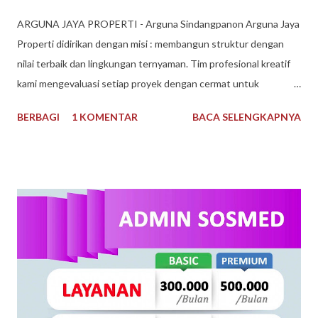
​ARGUNA JAYA PROPERTI - Arguna Sindangpanon Arguna Jaya
Properti didirikan dengan misi : membangun struktur dengan
nilai terbaik dan lingkungan ternyaman. Tim profesional kreatif
kami mengevaluasi setiap proyek dengan cermat untuk
mematuhi kendala keuangan dan waktu, dan selama bertahun-
BERBAGI
1 KOMENTAR
BACA SELENGKAPNYA
tahun kami telah dikenal sebagai Pengembang Real Estate
teratas. Arguna Jaya Properti Jika Anda sedang mencari
perumahan ideal untuk Anda tempati, di sini lah tempatnya.
Dengan pengalaman bertahun-tahun, kami memiliki keahlian dan
keinginan untuk mewujudkan Impian anda. Menggunakan bahan
berkualitas dan tenaga ahli dan konstan terbaik. Arguna Jaya
Properti juga sangat dikenal dengan sebutan Arguna
Sindangpanon, rumah murah Bandung , rumah modern terbaik.
Arguna Jaya Properti Jl. Citeureup, Sindangpanon, Kec.
Banjaran, Bandung, Jawa Barat 40377