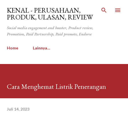
Langsung ke konten utama
KENAL - PERUSAHAAN,
PRODUK, ULASAN, REVIEW
Social media engagement and booster, Product review,
Promotion, Paid Partnership, Paid promote, Endorse
Home
Lainnya…
Cara Menghemat Listrik Penerangan
Juli 14, 2023