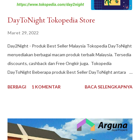
DayToNight Tokopedia Store
Maret 29, 2022
Day2Night - Produk Best Seller Malaysia Tokopedia DayToNight
menyediakan berbagai macam produk terbaik Malaysia. Tersedia
discounts, cashback dan Free Ongkir juga. Tokopedia
DayToNight Beberapa produk Best Seller DayToNight antara
lain Susu Nespray Malaysia, Oldtown Classic Malaysia, Milo
BERBAGI
1 KOMENTAR
BACA SELENGKAPNYA
Malaysia 1 kg, Maggi Kari Malaysia , Anlene Gold Malaysia.
Sekarang gak harus ke Malaysia dulu buat kulineran makanan
minuman produk Malaysia. Brand ternama Malaysia yang sudah
tidak asing lagi bagi kita tersedia di DayToNight. Proses
pengiriman juga cepat, pengemasan aman, tersedia banyak
pilihan kurir pengiriman dan ada subsidi free ongkir. Melayani