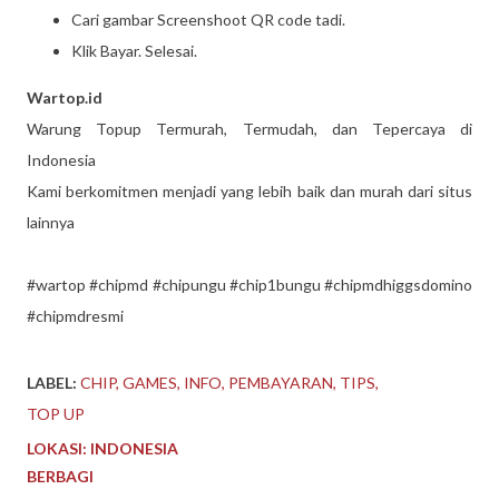
Cari gambar Screenshoot QR code tadi.
Klik Bayar. Selesai.
Wartop.id
Warung Topup Termurah, Termudah, dan Tepercaya di
Indonesia
Kami berkomitmen menjadi yang lebih baik dan murah dari situs
lainnya
#wartop #chipmd #chipungu #chip1bungu #chipmdhiggsdomino
#chipmdresmi
LABEL:
CHIP
GAMES
INFO
PEMBAYARAN
TIPS
TOP UP
LOKASI:
INDONESIA
BERBAGI