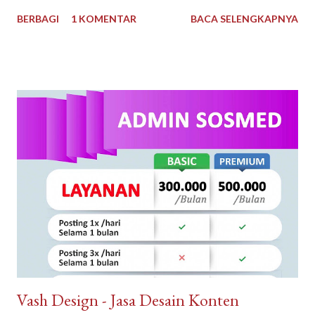
mematuhi kendala keuangan dan waktu, dan selama bertahun-
BERBAGI
1 KOMENTAR
BACA SELENGKAPNYA
tahun kami telah dikenal sebagai Pengembang Real Estate
teratas. Arguna Jaya Properti Jika Anda sedang mencari
perumahan ideal untuk Anda tempati, di sini lah tempatnya.
Dengan pengalaman bertahun-tahun, kami memiliki keahlian dan
keinginan untuk mewujudkan Impian anda. Menggunakan bahan
berkualitas dan tenaga ahli dan konstan terbaik. Arguna Jaya
Properti juga sangat dikenal dengan sebutan Arguna
Sindangpanon, rumah murah Bandung , rumah modern terbaik.
Arguna Jaya Properti Jl. Citeureup, Sindangpanon, Kec.
Banjaran, Bandung, Jawa Barat 40377
Vash Design - Jasa Desain Konten