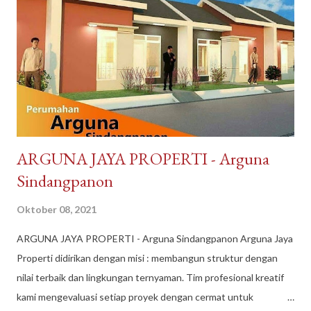
pengiriman seluruh Indonesia. Pembayaran mudah bisa dengan
Gopay, Ovo, juga opsi transfer bank maupun melalui
convenience store seperti Indomaret dan Alfamart. Reputasi
toko juga terpercaya, banyak testimoni review bintang 5.
Pelayanan bagus, produk bagus. Recommended banget
DayToNight Tokopedia, Tarakan - Indonesia #daytonight #da...
​ARGUNA JAYA PROPERTI - Arguna
Sindangpanon
Oktober 08, 2021
​ARGUNA JAYA PROPERTI - Arguna Sindangpanon Arguna Jaya
Properti didirikan dengan misi : membangun struktur dengan
nilai terbaik dan lingkungan ternyaman. Tim profesional kreatif
kami mengevaluasi setiap proyek dengan cermat untuk