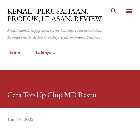
Langsung ke konten utama
KENAL - PERUSAHAAN,
PRODUK, ULASAN, REVIEW
Social media engagement and booster, Product review,
Promotion, Paid Partnership, Paid promote, Endorse
Home
Lainnya…
Cara Top Up Chip MD Resmi
Juni 14, 2023