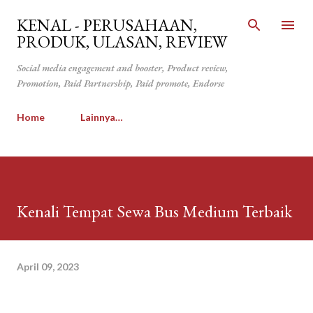
Langsung ke konten utama
KENAL - PERUSAHAAN,
PRODUK, ULASAN, REVIEW
Social media engagement and booster, Product review,
Promotion, Paid Partnership, Paid promote, Endorse
Home
Lainnya…
Kenali Tempat Sewa Bus Medium Terbaik
April 09, 2023