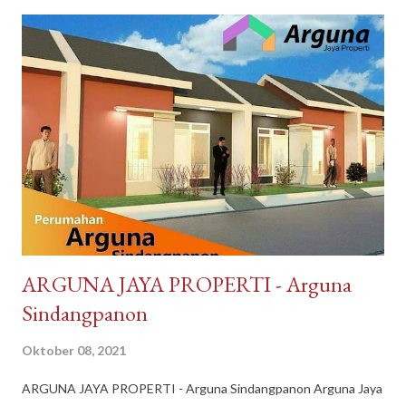
tidak asing lagi bagi kita tersedia di DayToNight. Proses
pengiriman juga cepat, pengemasan aman, tersedia banyak
pilihan kurir pengiriman dan ada subsidi free ongkir. Melayani
pengiriman seluruh Indonesia. Pembayaran mudah bisa dengan
Gopay, Ovo, juga opsi transfer bank maupun melalui
convenience store seperti Indomaret dan Alfamart. Reputasi
toko juga terpercaya, banyak testimoni review bintang 5.
Pelayanan bagus, produk bagus. Recommended banget
DayToNight Tokopedia, Tarakan - Indonesia #daytonight #da...
​ARGUNA JAYA PROPERTI - Arguna
Sindangpanon
Oktober 08, 2021
​ARGUNA JAYA PROPERTI - Arguna Sindangpanon Arguna Jaya