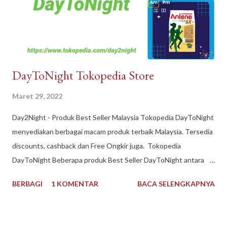
DayToNight Tokopedia Store
Maret 29, 2022
Day2Night - Produk Best Seller Malaysia Tokopedia DayToNight
menyediakan berbagai macam produk terbaik Malaysia. Tersedia
discounts, cashback dan Free Ongkir juga. Tokopedia
DayToNight Beberapa produk Best Seller DayToNight antara
lain Susu Nespray Malaysia, Oldtown Classic Malaysia, Milo
BERBAGI
1 KOMENTAR
BACA SELENGKAPNYA
Malaysia 1 kg, Maggi Kari Malaysia , Anlene Gold Malaysia.
Sekarang gak harus ke Malaysia dulu buat kulineran makanan
minuman produk Malaysia. Brand ternama Malaysia yang sudah