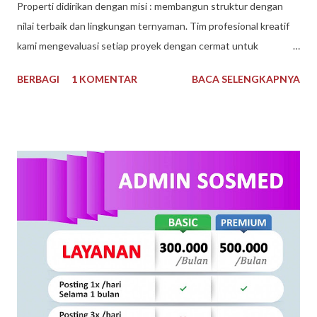
Properti didirikan dengan misi : membangun struktur dengan
nilai terbaik dan lingkungan ternyaman. Tim profesional kreatif
kami mengevaluasi setiap proyek dengan cermat untuk
mematuhi kendala keuangan dan waktu, dan selama bertahun-
BERBAGI
1 KOMENTAR
BACA SELENGKAPNYA
tahun kami telah dikenal sebagai Pengembang Real Estate
teratas. Arguna Jaya Properti Jika Anda sedang mencari
perumahan ideal untuk Anda tempati, di sini lah tempatnya.
Dengan pengalaman bertahun-tahun, kami memiliki keahlian dan
keinginan untuk mewujudkan Impian anda. Menggunakan bahan
berkualitas dan tenaga ahli dan konstan terbaik. Arguna Jaya
Properti juga sangat dikenal dengan sebutan Arguna
Sindangpanon, rumah murah Bandung , rumah modern terbaik.
Arguna Jaya Properti Jl. Citeureup, Sindangpanon, Kec.
Banjaran, Bandung, Jawa Barat 40377