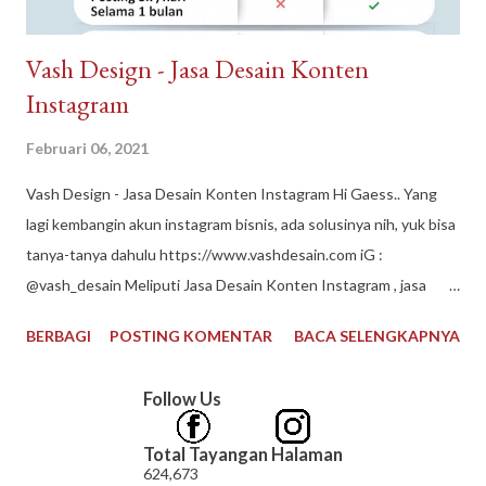
Vash Design - Jasa Desain Konten
Instagram
Februari 06, 2021
Vash Design - Jasa Desain Konten Instagram Hi Gaess.. Yang
lagi kembangin akun instagram bisnis, ada solusinya nih, yuk bisa
tanya-tanya dahulu https://www.vashdesain.com iG :
@vash_desain Meliputi Jasa Desain Konten Instagram , jasa
desain grafis, jasa edit foto, jasa desain logo, jasa layout buku
BERBAGI
POSTING KOMENTAR
BACA SELENGKAPNYA
#vashdesain #jasadesainkonteninstagram #jasadesaingrafis
#jasaeditfoto #jasadesainlogo #jasalayoutbukumurah
Follow Us
#contentcreator #jasadesain #editfoto #desainlogo #vector
#logousaha #buatlogo #desaingrafis #desaincover
Total Tayangan Halaman
624,673