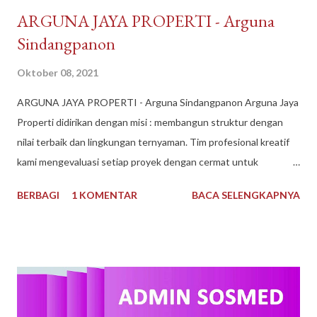
​ARGUNA JAYA PROPERTI - Arguna
Sindangpanon
Oktober 08, 2021
​ARGUNA JAYA PROPERTI - Arguna Sindangpanon Arguna Jaya
Properti didirikan dengan misi : membangun struktur dengan
nilai terbaik dan lingkungan ternyaman. Tim profesional kreatif
kami mengevaluasi setiap proyek dengan cermat untuk
mematuhi kendala keuangan dan waktu, dan selama bertahun-
BERBAGI
1 KOMENTAR
BACA SELENGKAPNYA
tahun kami telah dikenal sebagai Pengembang Real Estate
teratas. Arguna Jaya Properti Jika Anda sedang mencari
perumahan ideal untuk Anda tempati, di sini lah tempatnya.
Dengan pengalaman bertahun-tahun, kami memiliki keahlian dan
keinginan untuk mewujudkan Impian anda. Menggunakan bahan
berkualitas dan tenaga ahli dan konstan terbaik. Arguna Jaya