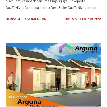
discounts, cashback dan Free Ongkir juga. Tokopedia
DayToNight Beberapa produk Best Seller DayToNight antara
lain Susu Nespray Malaysia, Oldtown Classic Malaysia, Milo
BERBAGI
1 KOMENTAR
BACA SELENGKAPNYA
Malaysia 1 kg, Maggi Kari Malaysia , Anlene Gold Malaysia.
Sekarang gak harus ke Malaysia dulu buat kulineran makanan
minuman produk Malaysia. Brand ternama Malaysia yang sudah
tidak asing lagi bagi kita tersedia di DayToNight. Proses
pengiriman juga cepat, pengemasan aman, tersedia banyak
pilihan kurir pengiriman dan ada subsidi free ongkir. Melayani
pengiriman seluruh Indonesia. Pembayaran mudah bisa dengan
Gopay, Ovo, juga opsi transfer bank maupun melalui
convenience store seperti Indomaret dan Alfamart. Reputasi
toko juga terpercaya, banyak testimoni review bintang 5.
Pelayanan bagus, produk bagus. Recommended banget
DayToNight Tokopedia, Tarakan - Indonesia #daytonight #da...