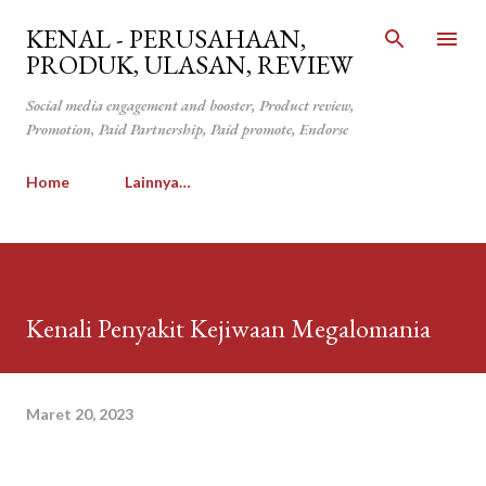
Langsung ke konten utama
KENAL - PERUSAHAAN,
PRODUK, ULASAN, REVIEW
Social media engagement and booster, Product review,
Promotion, Paid Partnership, Paid promote, Endorse
Home
Lainnya…
Kenali Penyakit Kejiwaan Megalomania
Maret 20, 2023