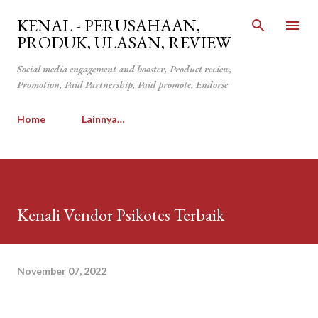
Langsung ke konten utama
KENAL - PERUSAHAAN,
PRODUK, ULASAN, REVIEW
Social media engagement and booster, Product review,
Promotion, Paid Partnership, Paid promote, Endorse
Home
Lainnya…
Kenali Vendor Psikotes Terbaik
November 07, 2022