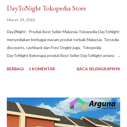
DayToNight Tokopedia Store
Maret 29, 2022
Day2Night - Produk Best Seller Malaysia Tokopedia DayToNight
menyediakan berbagai macam produk terbaik Malaysia. Tersedia
discounts, cashback dan Free Ongkir juga. Tokopedia
DayToNight Beberapa produk Best Seller DayToNight antara
lain Susu Nespray Malaysia, Oldtown Classic Malaysia, Milo
BERBAGI
1 KOMENTAR
BACA SELENGKAPNYA
Malaysia 1 kg, Maggi Kari Malaysia , Anlene Gold Malaysia.
Sekarang gak harus ke Malaysia dulu buat kulineran makanan
minuman produk Malaysia. Brand ternama Malaysia yang sudah
tidak asing lagi bagi kita tersedia di DayToNight. Proses
pengiriman juga cepat, pengemasan aman, tersedia banyak
pilihan kurir pengiriman dan ada subsidi free ongkir. Melayani
pengiriman seluruh Indonesia. Pembayaran mudah bisa dengan
Gopay, Ovo, juga opsi transfer bank maupun melalui