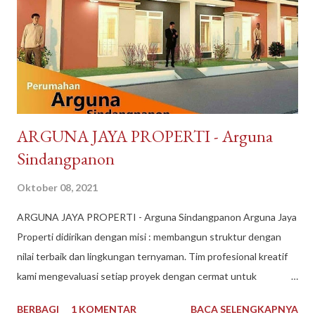
convenience store seperti Indomaret dan Alfamart. Reputasi
toko juga terpercaya, banyak testimoni review bintang 5.
Pelayanan bagus, produk bagus. Recommended banget
DayToNight Tokopedia, Tarakan - Indonesia #daytonight #da...
​ARGUNA JAYA PROPERTI - Arguna
Sindangpanon
Oktober 08, 2021
​ARGUNA JAYA PROPERTI - Arguna Sindangpanon Arguna Jaya
Properti didirikan dengan misi : membangun struktur dengan
nilai terbaik dan lingkungan ternyaman. Tim profesional kreatif
kami mengevaluasi setiap proyek dengan cermat untuk
mematuhi kendala keuangan dan waktu, dan selama bertahun-
BERBAGI
1 KOMENTAR
BACA SELENGKAPNYA