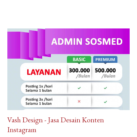
tahun kami telah dikenal sebagai Pengembang Real Estate
teratas. Arguna Jaya Properti Jika Anda sedang mencari
perumahan ideal untuk Anda tempati, di sini lah tempatnya.
Dengan pengalaman bertahun-tahun, kami memiliki keahlian dan
keinginan untuk mewujudkan Impian anda. Menggunakan bahan
berkualitas dan tenaga ahli dan konstan terbaik. Arguna Jaya
Properti juga sangat dikenal dengan sebutan Arguna
Sindangpanon, rumah murah Bandung , rumah modern terbaik.
Arguna Jaya Properti Jl. Citeureup, Sindangpanon, Kec.
Banjaran, Bandung, Jawa Barat 40377
Vash Design - Jasa Desain Konten
Instagram