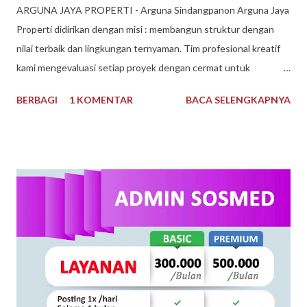
​ARGUNA JAYA PROPERTI - Arguna Sindangpanon Arguna Jaya
Properti didirikan dengan misi : membangun struktur dengan
nilai terbaik dan lingkungan ternyaman. Tim profesional kreatif
kami mengevaluasi setiap proyek dengan cermat untuk
mematuhi kendala keuangan dan waktu, dan selama bertahun-
BERBAGI
1 KOMENTAR
BACA SELENGKAPNYA
tahun kami telah dikenal sebagai Pengembang Real Estate
teratas. Arguna Jaya Properti Jika Anda sedang mencari
perumahan ideal untuk Anda tempati, di sini lah tempatnya.
Dengan pengalaman bertahun-tahun, kami memiliki keahlian dan
keinginan untuk mewujudkan Impian anda. Menggunakan bahan
berkualitas dan tenaga ahli dan konstan terbaik. Arguna Jaya
Properti juga sangat dikenal dengan sebutan Arguna
Sindangpanon, rumah murah Bandung , rumah modern terbaik.
Arguna Jaya Properti Jl. Citeureup, Sindangpanon, Kec.
Banjaran, Bandung, Jawa Barat 40377