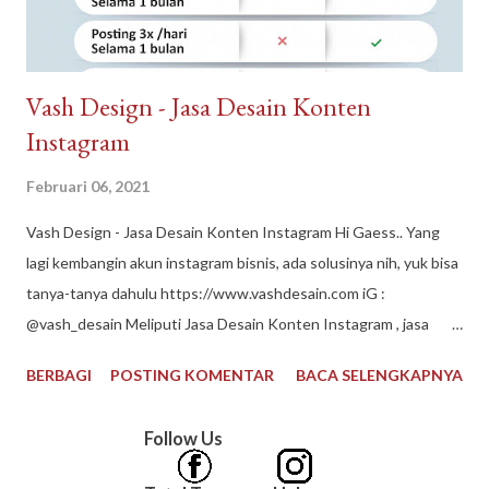
Vash Design - Jasa Desain Konten
Instagram
Februari 06, 2021
Vash Design - Jasa Desain Konten Instagram Hi Gaess.. Yang
lagi kembangin akun instagram bisnis, ada solusinya nih, yuk bisa
tanya-tanya dahulu https://www.vashdesain.com iG :
@vash_desain Meliputi Jasa Desain Konten Instagram , jasa
desain grafis, jasa edit foto, jasa desain logo, jasa layout buku
BERBAGI
POSTING KOMENTAR
BACA SELENGKAPNYA
#vashdesain #jasadesainkonteninstagram #jasadesaingrafis
#jasaeditfoto #jasadesainlogo #jasalayoutbukumurah
Follow Us
#contentcreator #jasadesain #editfoto #desainlogo #vector
#logousaha #buatlogo #desaingrafis #desaincover