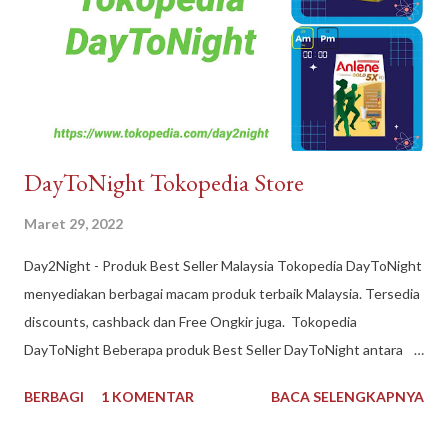
DayToNight Tokopedia Store
Maret 29, 2022
Day2Night - Produk Best Seller Malaysia Tokopedia DayToNight
menyediakan berbagai macam produk terbaik Malaysia. Tersedia
discounts, cashback dan Free Ongkir juga. Tokopedia
DayToNight Beberapa produk Best Seller DayToNight antara
lain Susu Nespray Malaysia, Oldtown Classic Malaysia, Milo
BERBAGI
1 KOMENTAR
BACA SELENGKAPNYA
Malaysia 1 kg, Maggi Kari Malaysia , Anlene Gold Malaysia.
Sekarang gak harus ke Malaysia dulu buat kulineran makanan