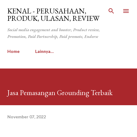
Langsung ke konten utama
KENAL - PERUSAHAAN,
PRODUK, ULASAN, REVIEW
Social media engagement and booster, Product review,
Promotion, Paid Partnership, Paid promote, Endorse
Home
Lainnya…
Jasa Pemasangan Grounding Terbaik
November 07, 2022