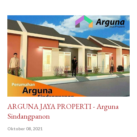
minuman produk Malaysia. Brand ternama Malaysia yang sudah
tidak asing lagi bagi kita tersedia di DayToNight. Proses
pengiriman juga cepat, pengemasan aman, tersedia banyak
pilihan kurir pengiriman dan ada subsidi free ongkir. Melayani
pengiriman seluruh Indonesia. Pembayaran mudah bisa dengan
Gopay, Ovo, juga opsi transfer bank maupun melalui
convenience store seperti Indomaret dan Alfamart. Reputasi
toko juga terpercaya, banyak testimoni review bintang 5.
Pelayanan bagus, produk bagus. Recommended banget
DayToNight Tokopedia, Tarakan - Indonesia #daytonight #da...
​ARGUNA JAYA PROPERTI - Arguna
Sindangpanon
Oktober 08, 2021