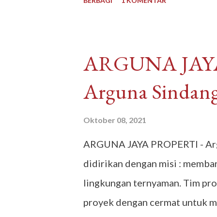
BERBAGI
1 KOMENTAR
Malaysia , Anlene Gold Malays
buat kulineran makanan minum
Malaysia yang sudah tidak asin
​ARGUNA JAY
Proses pengiriman juga cepat,
Arguna Sindan
kurir pengiriman dan ada subsi
Indonesia. Pembayaran mudah b
Oktober 08, 2021
bank maupun melalui convenien
​ARGUNA JAYA PROPERTI - Arg
Reputasi toko juga terpercaya,
didirikan dengan misi : memban
Pelayanan bagus, produk bag
lingkungan ternyaman. Tim pro
Tokopedia, Tarakan - Indonesia
proyek dengan cermat untuk m