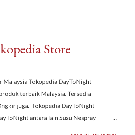
opedia Store
er Malaysia Tokopedia DayToNight
roduk terbaik Malaysia. Tersedia
Ongkir juga. Tokopedia DayToNight
ayToNight antara lain Susu Nespray
ysia, Milo Malaysia 1 kg, Maggi Kari