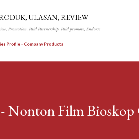
Langsung ke konten utama
PRODUK, ULASAN, REVIEW
view, Promotion, Paid Partnership, Paid promote, Endorse
ies Profile - Company Products
- Nonton Film Bioskop 