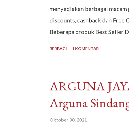
menyediakan berbagai macam p
discounts, cashback dan Free 
Beberapa produk Best Seller D
Malaysia, Oldtown Classic Mala
BERBAGI
1 KOMENTAR
Malaysia , Anlene Gold Malays
buat kulineran makanan minum
Malaysia yang sudah tidak asin
​ARGUNA JAY
Proses pengiriman juga cepat,
Arguna Sindan
kurir pengiriman dan ada subsi
Indonesia. Pembayaran mudah b
Oktober 08, 2021
bank maupun melalui convenien