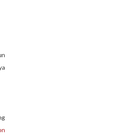
un
ya
ng
on