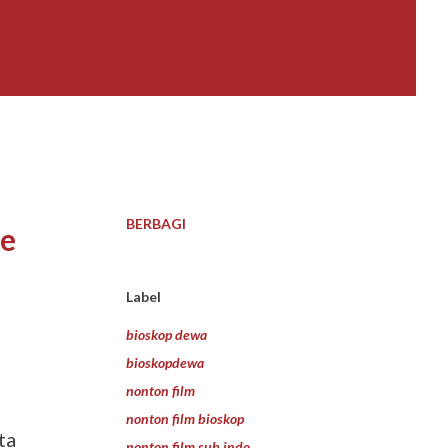
BERBAGI
e
Label
bioskop dewa
bioskopdewa
nonton film
nonton film bioskop
ta
nonton film sub indo