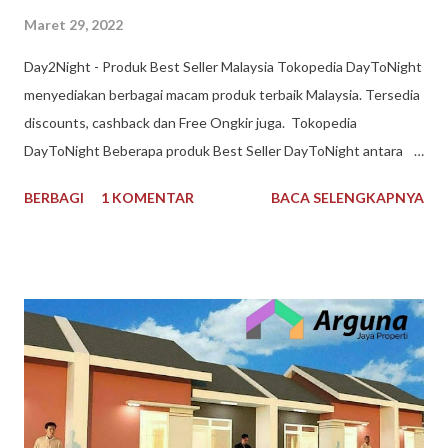
Maret 29, 2022
Day2Night - Produk Best Seller Malaysia Tokopedia DayToNight
menyediakan berbagai macam produk terbaik Malaysia. Tersedia
discounts, cashback dan Free Ongkir juga. Tokopedia
DayToNight Beberapa produk Best Seller DayToNight antara
lain Susu Nespray Malaysia, Oldtown Classic Malaysia, Milo
BERBAGI
1 KOMENTAR
BACA SELENGKAPNYA
Malaysia 1 kg, Maggi Kari Malaysia , Anlene Gold Malaysia.
Sekarang gak harus ke Malaysia dulu buat kulineran makanan
minuman produk Malaysia. Brand ternama Malaysia yang sudah
tidak asing lagi bagi kita tersedia di DayToNight. Proses
pengiriman juga cepat, pengemasan aman, tersedia banyak
pilihan kurir pengiriman dan ada subsidi free ongkir. Melayani
pengiriman seluruh Indonesia. Pembayaran mudah bisa dengan
Gopay, Ovo, juga opsi transfer bank maupun melalui
convenience store seperti Indomaret dan Alfamart. Reputasi