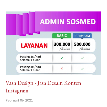
perumahan ideal untuk Anda tempati, di sini lah tempatnya.
Dengan pengalaman bertahun-tahun, kami memiliki keahlian dan
keinginan untuk mewujudkan Impian anda. Menggunakan bahan
berkualitas dan tenaga ahli dan konstan terbaik. Arguna Jaya
Properti juga sangat dikenal dengan sebutan Arguna
Sindangpanon, rumah murah Bandung , rumah modern terbaik.
Arguna Jaya Properti Jl. Citeureup, Sindangpanon, Kec.
Banjaran, Bandung, Jawa Barat 40377
Vash Design - Jasa Desain Konten
Instagram
Februari 06, 2021