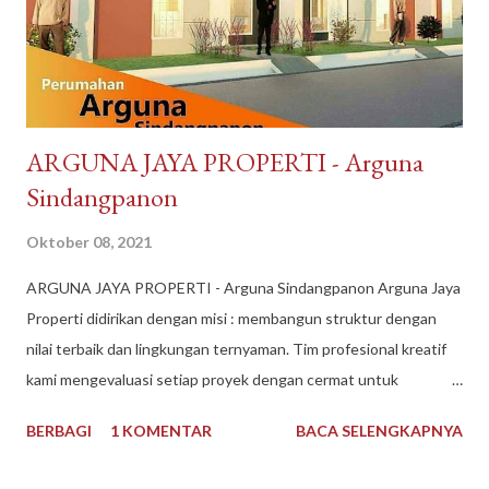
toko juga terpercaya, banyak testimoni review bintang 5.
Pelayanan bagus, produk bagus. Recommended banget
DayToNight Tokopedia, Tarakan - Indonesia #daytonight #da...
​ARGUNA JAYA PROPERTI - Arguna
Sindangpanon
Oktober 08, 2021
​ARGUNA JAYA PROPERTI - Arguna Sindangpanon Arguna Jaya
Properti didirikan dengan misi : membangun struktur dengan
nilai terbaik dan lingkungan ternyaman. Tim profesional kreatif
kami mengevaluasi setiap proyek dengan cermat untuk
mematuhi kendala keuangan dan waktu, dan selama bertahun-
BERBAGI
1 KOMENTAR
BACA SELENGKAPNYA
tahun kami telah dikenal sebagai Pengembang Real Estate
teratas. Arguna Jaya Properti Jika Anda sedang mencari