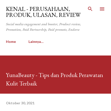
Langsung ke konten utama
KENAL - PERUSAHAAN,
PRODUK, ULASAN, REVIEW
Social media engagement and booster, Product review,
Promotion, Paid Partnership, Paid promote, Endorse
Home
Lainnya…
YunaBeauty - Tips dan Produk Perawatan
Kulit Terbaik
Oktober 30, 2021