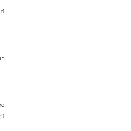
ri
an
ko
di