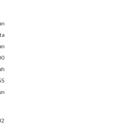
an
ta
an
00
ah
SS
un
02