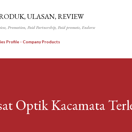
Langsung ke konten utama
PRODUK, ULASAN, REVIEW
view, Promotion, Paid Partnership, Paid promote, Endorse
ies Profile - Company Products
usat Optik Kacamata Ter