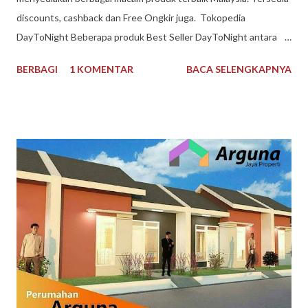
discounts, cashback dan Free Ongkir juga. Tokopedia
DayToNight Beberapa produk Best Seller DayToNight antara
lain Susu Nespray Malaysia, Oldtown Classic Malaysia, Milo
BERBAGI
1 KOMENTAR
BACA SELENGKAPNYA
Malaysia 1 kg, Maggi Kari Malaysia , Anlene Gold Malaysia.
Sekarang gak harus ke Malaysia dulu buat kulineran makanan
minuman produk Malaysia. Brand ternama Malaysia yang sudah
tidak asing lagi bagi kita tersedia di DayToNight. Proses
pengiriman juga cepat, pengemasan aman, tersedia banyak
pilihan kurir pengiriman dan ada subsidi free ongkir. Melayani
pengiriman seluruh Indonesia. Pembayaran mudah bisa dengan
Gopay, Ovo, juga opsi transfer bank maupun melalui
convenience store seperti Indomaret dan Alfamart. Reputasi
toko juga terpercaya, banyak testimoni review bintang 5.
Pelayanan bagus, produk bagus. Recommended banget
DayToNight Tokopedia, Tarakan - Indonesia #daytonight #da...