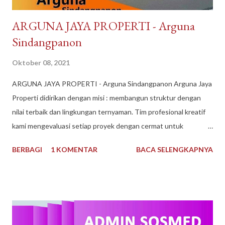
​ARGUNA JAYA PROPERTI - Arguna
Sindangpanon
Oktober 08, 2021
​ARGUNA JAYA PROPERTI - Arguna Sindangpanon Arguna Jaya
Properti didirikan dengan misi : membangun struktur dengan
nilai terbaik dan lingkungan ternyaman. Tim profesional kreatif
kami mengevaluasi setiap proyek dengan cermat untuk
mematuhi kendala keuangan dan waktu, dan selama bertahun-
BERBAGI
1 KOMENTAR
BACA SELENGKAPNYA
tahun kami telah dikenal sebagai Pengembang Real Estate
teratas. Arguna Jaya Properti Jika Anda sedang mencari
perumahan ideal untuk Anda tempati, di sini lah tempatnya.
Dengan pengalaman bertahun-tahun, kami memiliki keahlian dan
keinginan untuk mewujudkan Impian anda. Menggunakan bahan
berkualitas dan tenaga ahli dan konstan terbaik. Arguna Jaya