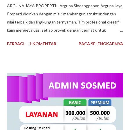
​ARGUNA JAYA PROPERTI - Arguna Sindangpanon Arguna Jaya
Properti didirikan dengan misi : membangun struktur dengan
nilai terbaik dan lingkungan ternyaman. Tim profesional kreatif
kami mengevaluasi setiap proyek dengan cermat untuk
mematuhi kendala keuangan dan waktu, dan selama bertahun-
BERBAGI
1 KOMENTAR
BACA SELENGKAPNYA
tahun kami telah dikenal sebagai Pengembang Real Estate
teratas. Arguna Jaya Properti Jika Anda sedang mencari
perumahan ideal untuk Anda tempati, di sini lah tempatnya.
Dengan pengalaman bertahun-tahun, kami memiliki keahlian dan
keinginan untuk mewujudkan Impian anda. Menggunakan bahan
berkualitas dan tenaga ahli dan konstan terbaik. Arguna Jaya
Properti juga sangat dikenal dengan sebutan Arguna
Sindangpanon, rumah murah Bandung , rumah modern terbaik.
Arguna Jaya Properti Jl. Citeureup, Sindangpanon, Kec.
Banjaran, Bandung, Jawa Barat 40377