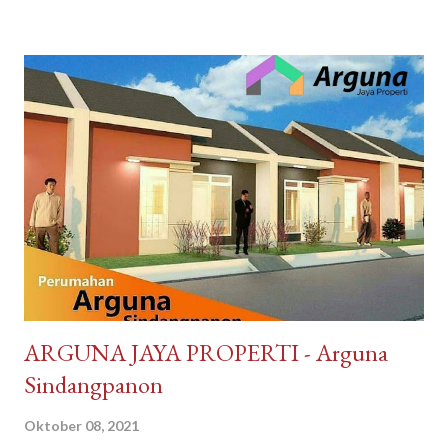
minuman produk Malaysia. Brand ternama Malaysia yang sudah
tidak asing lagi bagi kita tersedia di DayToNight. Proses
pengiriman juga cepat, pengemasan aman, tersedia banyak
pilihan kurir pengiriman dan ada subsidi free ongkir. Melayani
pengiriman seluruh Indonesia. Pembayaran mudah bisa dengan
Gopay, Ovo, juga opsi transfer bank maupun melalui
convenience store seperti Indomaret dan Alfamart. Reputasi
toko juga terpercaya, banyak testimoni review bintang 5.
Pelayanan bagus, produk bagus. Recommended banget
DayToNight Tokopedia, Tarakan - Indonesia #daytonight #da...
​ARGUNA JAYA PROPERTI - Arguna
Sindangpanon
Oktober 08, 2021