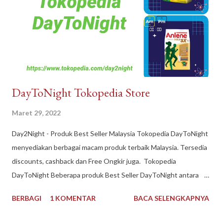
DayToNight Tokopedia Store
Maret 29, 2022
Day2Night - Produk Best Seller Malaysia Tokopedia DayToNight
menyediakan berbagai macam produk terbaik Malaysia. Tersedia
discounts, cashback dan Free Ongkir juga. Tokopedia
DayToNight Beberapa produk Best Seller DayToNight antara
lain Susu Nespray Malaysia, Oldtown Classic Malaysia, Milo
BERBAGI
1 KOMENTAR
BACA SELENGKAPNYA
Malaysia 1 kg, Maggi Kari Malaysia , Anlene Gold Malaysia.
Sekarang gak harus ke Malaysia dulu buat kulineran makanan