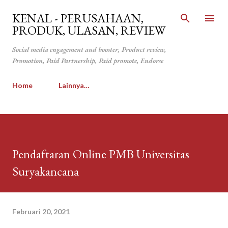
Langsung ke konten utama
KENAL - PERUSAHAAN,
PRODUK, ULASAN, REVIEW
Social media engagement and booster, Product review,
Promotion, Paid Partnership, Paid promote, Endorse
Home
Lainnya…
Pendaftaran Online PMB Universitas
Suryakancana
Februari 20, 2021