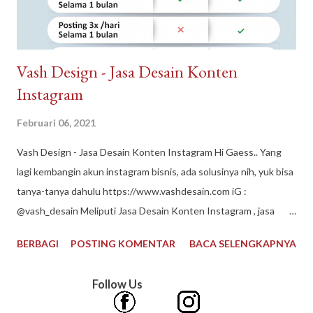
Vash Design - Jasa Desain Konten
Instagram
Februari 06, 2021
Vash Design - Jasa Desain Konten Instagram Hi Gaess.. Yang
lagi kembangin akun instagram bisnis, ada solusinya nih, yuk bisa
tanya-tanya dahulu https://www.vashdesain.com iG :
@vash_desain Meliputi Jasa Desain Konten Instagram , jasa
desain grafis, jasa edit foto, jasa desain logo, jasa layout buku
BERBAGI
POSTING KOMENTAR
BACA SELENGKAPNYA
#vashdesain #jasadesainkonteninstagram #jasadesaingrafis
#jasaeditfoto #jasadesainlogo #jasalayoutbukumurah
Follow Us
#contentcreator #jasadesain #editfoto #desainlogo #vector
#logousaha #buatlogo #desaingrafis #desaincover